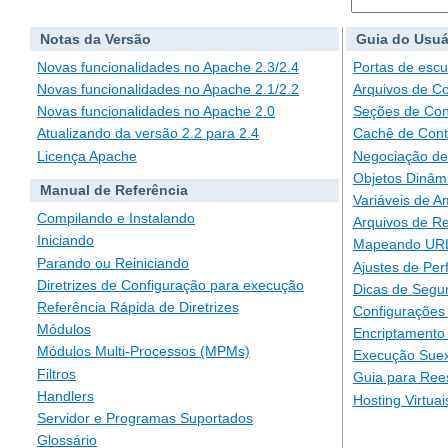
Notas da Versão
Guia do Usuá
Novas funcionalidades no Apache 2.3/2.4
Portas de escu
Novas funcionalidades no Apache 2.1/2.2
Arquivos de C
Novas funcionalidades no Apache 2.0
Seções de Con
Atualizando da versão 2.2 para 2.4
Cachê de Con
Licença Apache
Negociação de
Objetos Dinâm
Manual de Referência
Variáveis de A
Compilando e Instalando
Arquivos de Re
Iniciando
Mapeando URLs
Parando ou Reiniciando
Ajustes de Pe
Diretrizes de Configuração para execução
Dicas de Segu
Referência Rápida de Diretrizes
Configurações 
Módulos
Encriptamento
Módulos Multi-Processos (MPMs)
Execução Suex
Filtros
Guia para Ree
Handlers
Hosting Virtuai
Servidor e Programas Suportados
Glossário