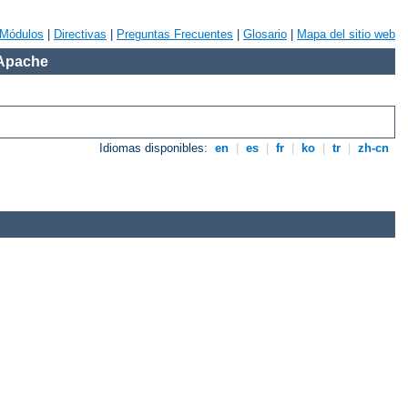
Módulos
|
Directivas
|
Preguntas Frecuentes
|
Glosario
|
Mapa del sitio web
 Apache
Idiomas disponibles:
en
|
es
|
fr
|
ko
|
tr
|
zh-cn