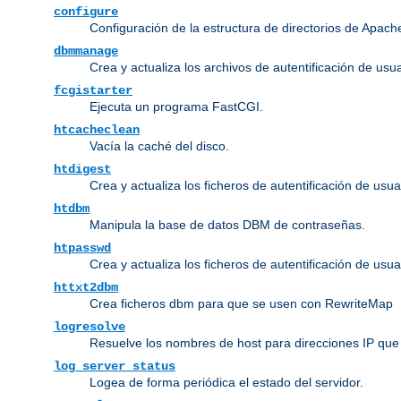
configure
Configuración de la estructura de directorios de Apach
dbmmanage
Crea y actualiza los archivos de autentificación de us
fcgistarter
Ejecuta un programa FastCGI.
htcacheclean
Vacía la caché del disco.
htdigest
Crea y actualiza los ficheros de autentificación de usua
htdbm
Manipula la base de datos DBM de contraseñas.
htpasswd
Crea y actualiza los ficheros de autentificación de usua
httxt2dbm
Crea ficheros dbm para que se usen con RewriteMap
logresolve
Resuelve los nombres de host para direcciones IP que 
log_server_status
Logea de forma periódica el estado del servidor.