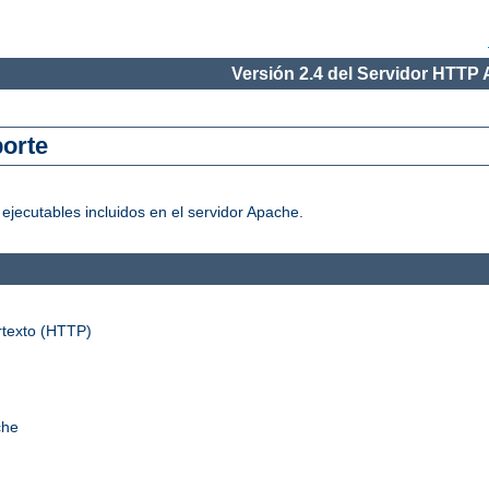
Versión 2.4 del Servidor HTTP
orte
jecutables incluidos en el servidor Apache.
rtexto (HTTP)
che