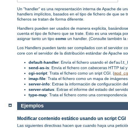
Un "handler" es una representación interna de Apache de una
handlers implícitos, basados en el tipo de fichero de que se 
ficheros se tratan de forma diferente.
Handlers pueden ser usados de manera explicita, basándose en
cuenta el tipo de fichero que se trate. Esto es una ventaja 
asignar tanto un tipo
como
un handler. (Consulte también la
Los Handlers pueden tanto ser compilados con el servidor co
core con el servidor de la distribución estándar de Apache so
default-handler
: Envía el fichero usando el
default_
send-as-is
: Envía el fichero con cabeceras HTTP tal y
cgi-script
: Trata el fichero como un sript CGI. (
mod_cg
imap-file
: Trata el fichero como un mapa de imágenes.
server-info
: Extrae la información de configuración del
server-status
: Extrae el informe del estado del servidor
type-map
: Trata el fichero como una correspondencia 
Ejemplos
Modificar contenido estático usando un script CGI
Las siguientes directivas hacen que cuando haya una petició