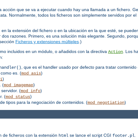
 acción que se va a ejecutar cuando hay una llamada a un fichero. Ge
trata. Normalmente, todos los ficheros son simplemente servidos por el 
 la extensión del fichero o en la ubicación en la que esté, se pueden
por dos razones. Primero, es una solución más elegante. Segundo, porq
 sección
Ficheros y extensiones múltiples
.)
mo incluidos en un módulo, o añadidos con la directiva
. Los h
Action
n:
, que es el handler usado por defecto para tratar contenido 
handler()
 como es. (
)
mod_asis
)
i
 (
)
mod_imagemap
 servidor. (
)
mod_info
. (
)
mod_status
de tipos para la negociación de contenidos. (
)
mod_negotiation
n de ficheros con la extensión
se lance el script CGI
.
html
footer.pl