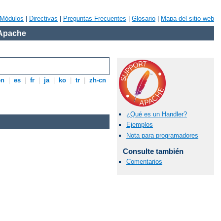
Módulos
|
Directivas
|
Preguntas Frecuentes
|
Glosario
|
Mapa del sitio web
 Apache
en
|
es
|
fr
|
ja
|
ko
|
tr
|
zh-cn
¿Qué es un Handler?
Ejemplos
Nota para programadores
Consulte también
Comentarios